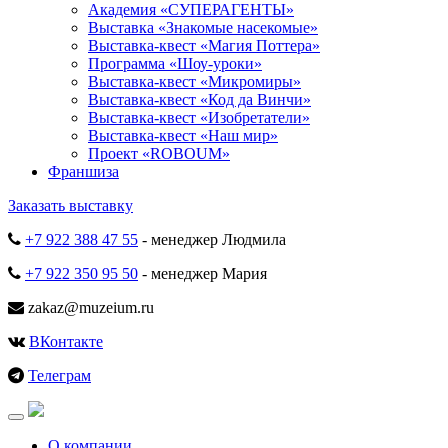
Академия «СУПЕРАГЕНТЫ»
Выставка «Знакомые насекомые»
Выставка-квест «Магия Поттера»
Программа «Шоу-уроки»
Выставка-квест «Микромиры»
Выставка-квест «Код да Винчи»
Выставка-квест «Изобретатели»
Выставка-квест «Наш мир»
Проект «ROBOUM»
Франшиза
Заказать выставку
+7 922 388 47 55
- менеджер Людмила
+7 922 350 95 50
- менеджер Мария
zakaz@muzeium.ru
ВКонтакте
Телеграм
Toggle
navigation
О компании