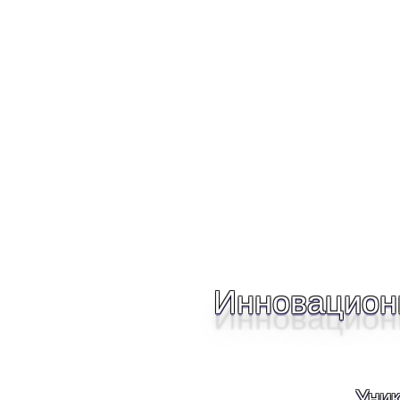
Инновацион
Уник