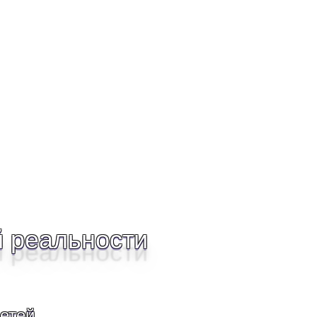
 реальности
детей